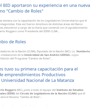
el BID aportaron su experiencia en una nueva
eno "Cambio de Roles"
a semana con la capacitación de los Legisladores Universitarios que el
otagonistas. Esta vez fueron directivos de distintas áreas del Banco
nes estuvieron a cargo de la charla que comenzó con el agradecimiento
berto Roggero como Presidente del IEERI-CLNA....
mbio de Roles
isladores de la Nación (CLNA), Diputado de la Nación (MC), Lic.
Humberto
 instalaciones de la
Universidad de San Andrés
(UDESA)
, cuyos
a Edición del Programa “Cambio de Roles”...
s tuvo su primera capacitación para el
 de emprendimientos Productivos
la Universidad Nacional de La Matanza
rto Roggero
(MC), junto a todo el equipo del
Instituto de Estudios
ales (IEERI)
del
Circulo de Legisladores de la Nación (CLNA)
que él
 será el Noveno "
Cambio de Roles
"...