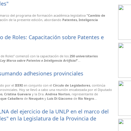
les"
l marco del programa de formación académica-legislativa
"Cambio de
itación de la presente edición, abordando
Patentes, Inteligencia
 de Roles: Capacitación sobre Patentes e
de Roles” comenzó con la capacitación de los
250 universitarios
“
Ley Marco sobre Patentes e Inteligencia Artificial
”
...
 sumando adhesiones provinciales
ado por el
IEERI
en conjunto con el
Círculo de Legisladores
, continúa
provinciales. Hoy se llevó a cabo una reunión encabezada por el Diputado
os
,
Cristina Guevara
y la Dra.
Andrea Norton
, representante de
aque Caballero
de
Neuquén
y
Luis Di Giacomo
de
Río Negro
...
CLNA del ejercicio de la UNLP en el marco del
s" en la Legislatura de la Provincia de