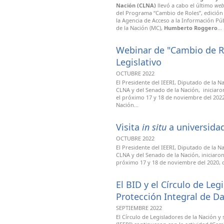
Nación (CLNA)
llevó a cabo el último
web
del Programa “Cambio de Roles”, edición 
la Agencia de Acceso a la Información Pú
de la Nación (MC),
Humberto Roggero
...
Webinar de "Cambio de Ro
Legislativo
OCTUBRE 2022
El Presidente del IEERI, Diputado de la N
CLNA y del Senado de la Nación, iniciaron
el próximo 17 y 18 de noviembre del 202
Nación...
Visita
in situ
a universida
OCTUBRE 2022
El Presidente del IEERI, Diputado de la 
CLNA y del Senado de la Nación, iniciaron 
próximo 17 y 18 de noviembre del 2020, d
El BID y el Círculo de Le
Protección Integral de D
SEPTIEMBRE 2022
El Círculo de Legisladores de la Nación y 