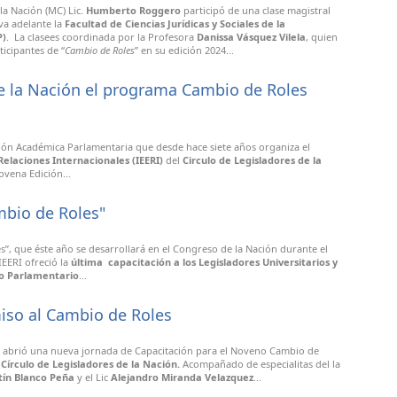
la Nación (MC) Lic.
Humberto Roggero
participó de una clase magistral
eva adelante la
Facultad de Ciencias Jurídicas y Sociales de la
P)
. La clasees coordinada por la Profesora
Danissa Vásquez Vilela
, quien
icipantes de “
Cambio de Roles
” en su edición 2024...
de la Nación el programa Cambio de Roles
ión Académica Parlamentaria que desde hace siete años organiza el
 Relaciones Internacionales (IEERI)
del
Circulo de Legisladores de la
ovena Edición...
mbio de Roles"
”, que éste año se desarrollará en el Congreso de la Nación durante el
IEERI ofreció la
última capacitación a los Legisladores Universitarios y
to Parlamentario
...
so al Cambio de Roles
, abrió una nueva jornada de Capacitación para el Noveno Cambio de
l
Círculo de Legisladores de la Nación.
Acompañado de especialitas del la
tín Blanco Peña
y el Lic
Alejandro Miranda Velazquez
...