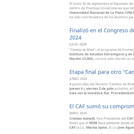
El lunes 30 de septiembre el Diputado de 
dentro de Practicas Universitarias que ll
Universidad Nacional de La Plata (UNL
ha sido coordinadora de los alumnos part
Finalizó en el Congreso 
2024
JULIO 2024
“
Cambio de Roles
”, el programa de formac
Instituto de Estudios Estratégicos y de
Nación (CLNA)
, coronó este viernes su n
Etapa final para otro "Ca
JUNIO 2024
A pocos días del Noveno “Cambio de Roles
jueves 4
y
viernes 5 de julio
próximo, el 
ésta vez la temática fue: Procedimien
El CAF sumó su compromi
MAYO 2024
Cristian Asinelli
, Vice Presidente del
CAF
Roles que el
IEERI
lleva adelante desde e
CAF
la Lic.
Marisa Spina
, el Lic
Jose Agus