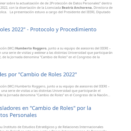
inar
sobre la actualización de de 2Protección de Datos Personales” dentro
2022, con la disertación de la Licenciada
Beatriz Anchorena
, Directora de
blica. La presentación estuvo a cargo del Presidente del IEERI, Diputado
les 2022" - Protocolo y Procedimiento
ación (MC)
Humberto Roggero
, junto a su equipo de asesores del IEERI –
 una serie de visitas y
webinar
a las distintas Universidad que participarán
2, de la Jornada denomina "Cambio de Roles" en el Congreso de la
des por "Cambio de Roles 2022"
Nación (MC) Humberto Roggero, junto a su equipo de asesores del IEERI –
una serie de visitas a las distintas Universidad que participarán el
e la Jornada denomina "Cambio de Roles" en el Congreso de la Nación...
gisladores en "Cambio de Roles" por la
atos Personales
su Instituto de Estudios Estratégicos y de Relaciones Internacionales