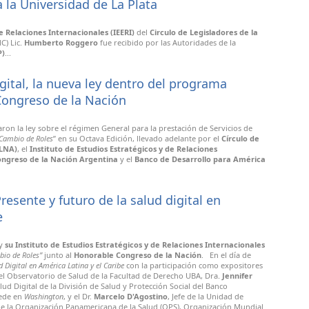
a la Universidad de La Plata
de Relaciones Internacionales (IEERI)
del
Circulo de Legisladores de la
C) Lic.
Humberto Roggero
fue recibido por las Autoridades de la
P)
...
gital, la nueva ley dentro del programa
Congreso de la Nación
ron la ley sobre el régimen General para la prestación de Servicios de
Cambio de Roles
” en su Octava Edición, llevado adelante por el
Círculo de
LNA)
, el
Instituto de Estudios Estratégicos y de Relaciones
ngreso de la Nación Argentina
y el
Banco de Desarrollo para América
resente y futuro de la salud digital en
e
y
su Instituto de Estudios Estratégicos y de Relaciones Internacionales
io de Roles”
junto al
Honorable Congreso de la Nación
. En el día de
d Digital en América Latina y el Caribe
con la participación como expositores
del Observatorio de Salud de la Facultad de Derecho UBA, Dra.
Jennifer
lud Digital de la División de Salud y Protección Social del Banco
sede en
Washington
, y el Dr.
Marcelo D'Agostino
, Jefe de la Unidad de
de la Organización Panamericana de la Salud (OPS), Organización Mundial