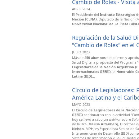
Cambio de Roles - Visita 
ABRIL 2024
El Presidente del
Instituto Estratégico 
Nación (CLNA)
, Diputado de la Nación (M
Universidad Nacional de La Plata (UNL
Regulación de la Salud Di
"Cambio de Roles" en el 
JULIO 2023
Más de
250 alumnos
debatieron y aproba
Salud Digital a propuesta del Programa “
Legisladores de la Nación Argentina
(C
Internacionales (IEERI)
, el
Honorable Co
Latina (BID)
...
Círculo de Legisladores: P
América Latina y el Carib
MAYO 2023
El
Círculo de Legisladores de la Nación
(IEERI)
continuaron con la actividad
“Camb
hoy se llevó a cabo un
webinar
sobre
Salu
de la Dra.
Marisa Aizenberg
, Directora 
Nelson
, MPH, es Especialista Senior de Sa
Interamericano de Desarrollo (BID) con 
Sistemas de Información y Salud Digital 