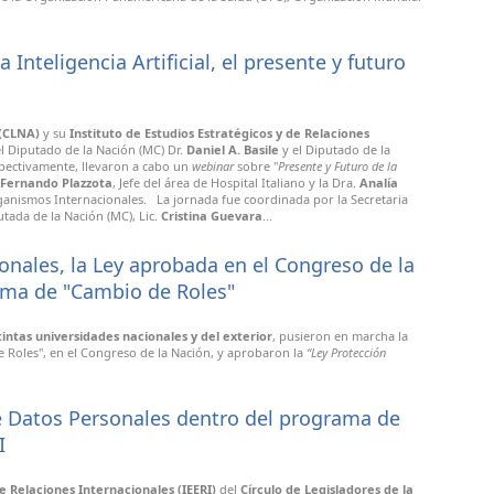
 Inteligencia Artificial, el presente y futuro
 (CLNA)
y su
Instituto de Estudios Estratégicos y de Relaciones
el Diputado de la Nación (MC) Dr.
Daniel A. Basile
y el Diputado de la
spectivamente, llevaron a cabo un
webinar
sobre "
Presente y Futuro de la
Fernando Plazzota
, Jefe del área de Hospital Italiano y la Dra.
Analía
Organismos Internacionales. La jornada fue coordinada por la Secretaria
utada de la Nación (MC), Lic.
Cristina Guevara
...
onales, la Ley aprobada en el Congreso de la
ama de "Cambio de Roles"
intas universidades nacionales y del exterior
, pusieron en marcha la
 Roles", en el Congreso de la Nación, y aprobaron la
“Ley Protección
de Datos Personales dentro del programa de
I
de Relaciones Internacionales (IEERI)
del
Círculo de Legisladores de la